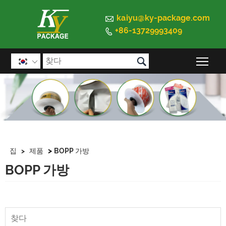

kaiyu@ky-package.com
+86-13729993409


메인

>
집
>
제품
BOPP 가방
BOPP 가방