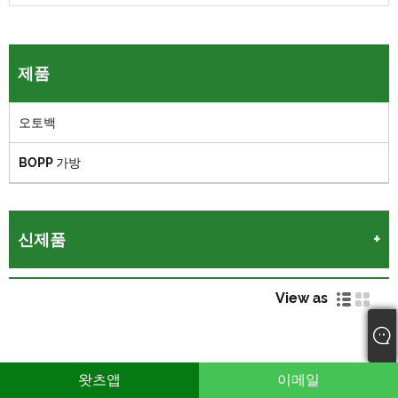
제품
오토백
BOPP 가방
신제품
View as
왓츠앱
이메일