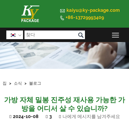

kaiyu@ky-package.com
+86-13729993409


메인

집
>
소식
>
블로그
가방 자체 밀봉 진주성 재사용 가능한 가
방을 어디서 살 수 있습니까?
2024-10-08
3
나에게 메시지를 남겨주세요