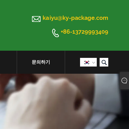

kaiyu@ky-package.com

+86-13729993409

문의하기
