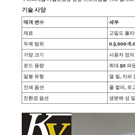
기술 사양
매개 변수
세부
재료
고밀도 폴리에틸
두께 범위
0.5,000-6,
가방 크기
사용자 정의 가능
로드 용량
최대 50 파
밀봉 유형
열 씰, 지퍼
인쇄 옵션
풀 컬러, 로
친환경 옵션
생분해 성 