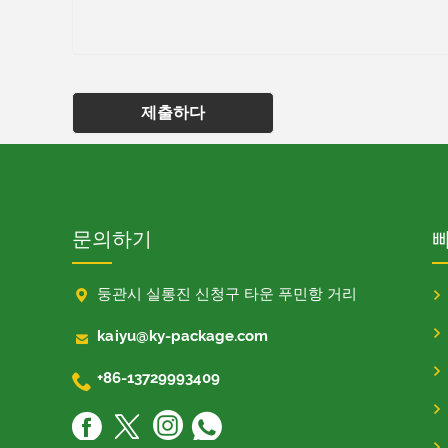
제출하다
문의하기

둥관시 실롱진 신청구 타운 푸민항 거리

kaiyu@ky-package.com

+86-13729993409