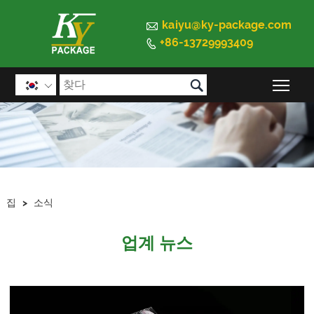

kaiyu@ky-package.com
+86-13729993409


메인

집
>
소식
업계 뉴스