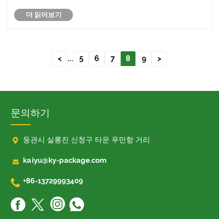
더 읽어보기
<
...
5
6
7
8
9
>
문의하기

둥관시 실롱진 신청구 타운 푸민항 거리

kaiyu@ky-package.com

+86-13729993409