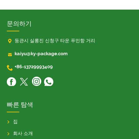
문의하기

둥관시 실롱진 신청구 타운 푸민항 거리

kaiyu@ky-package.com

+86-13729993409
빠른 탐색
집
회사 소개