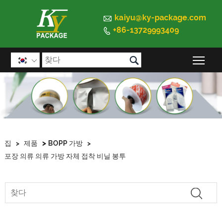

kaiyu@ky-package.com
+86-13729993409


메인

>
집
>
제품
BOPP 가방
>
포장 의류 의류 가방 자체 접착 비닐 봉투